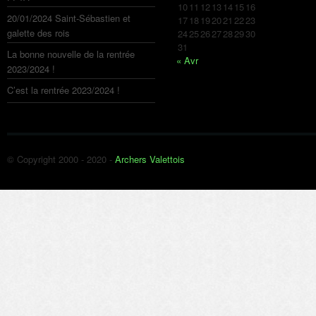
10
11
12
13
14
15
16
20/01/2024 Saint-Sébastien et
17
18
19
20
21
22
23
galette des rois
24
25
26
27
28
29
30
31
La bonne nouvelle de la rentrée
« Avr
2023/2024 !
C’est la rentrée 2023/2024 !
© Copyright 2000 - 2020 -
Archers Valettois