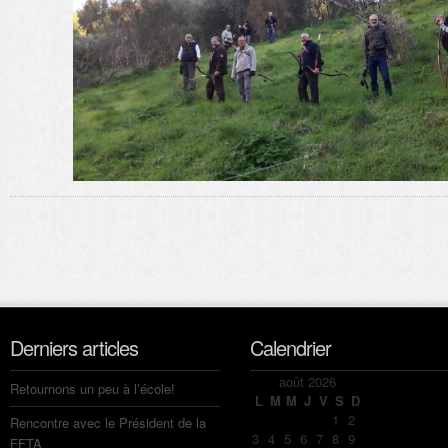
Derniers articles
Calendrier
août 2026
Retournons un peu à l’école!
L
M
M
J
V
S
D
1
2
Rencontre avec le Président de la
3
4
5
6
7
8
9
FFTA