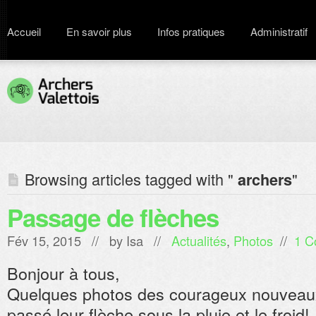
Accueil
En savoir plus
Infos pratiques
Administratif
Browsing articles tagged with "
"
archers
Passage de flèches
Fév 15, 2015 // by
Isa
//
Actualités
,
Photos
//
1 C
Bonjour à tous,
Quelques photos des courageux nouveaux
passé leur flèche sous la pluie et le froid!