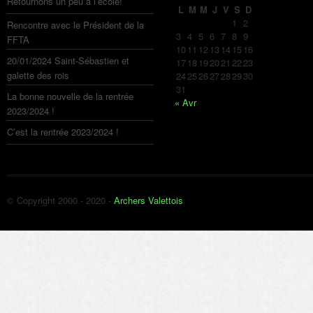
Retournons un peu à l’école!
L
M
M
J
V
S
D
1
2
Rencontre avec le Président de la
3
4
5
6
7
8
9
FFTA
10
11
12
13
14
15
16
20/01/2024 Saint-Sébastien et
17
18
19
20
21
22
23
galette des rois
24
25
26
27
28
29
30
31
La bonne nouvelle de la rentrée
« Avr
2023/2024 !
C’est la rentrée 2023/2024 !
© Copyright 2000 - 2020 -
Archers Valettois