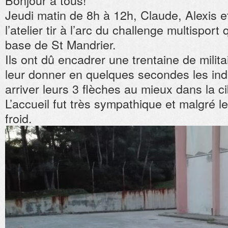
Bonjour à tous!
multisports
Jeudi matin de 8h à 12h, Claude, Alexis 
de
l’atelier tir à l’arc du challenge multisport 
la
base
base de St Mandrier.
de
St
Ils ont dû encadrer une trentaine de milit
Mandrier
leur donner en quelques secondes les indi
arriver leurs 3 flèches au mieux dans la ci
L’accueil fut très sympathique et malgré le s
froid.