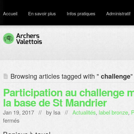
Accueil
En savoir plus
Infos pratiques
Administratif
Browsing articles tagged with "
"
challenge
Participation au challenge m
la base de St Mandrier
Jan 19, 2017 // by
Isa
//
Actualités
,
label bronze
,
P
sur
fermés
Participation
au
challenge