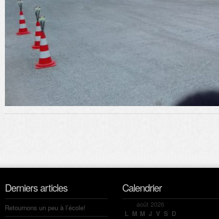
Derniers articles
Calendrier
août 2026
Retournons un peu à l’école!
L
M
M
J
V
S
D