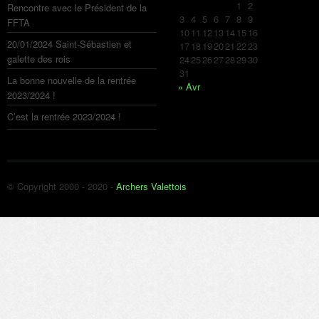
1
2
Rencontre avec le Président de la
3
4
5
6
7
8
9
FFTA
10
11
12
13
14
15
16
20/01/2024 Saint-Sébastien et
17
18
19
20
21
22
23
galette des rois
24
25
26
27
28
29
30
31
La bonne nouvelle de la rentrée
« Avr
2023/2024 !
C’est la rentrée 2023/2024 !
© Copyright 2000 - 2020 -
Archers Valettois