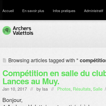
Accueil
En savoir plus
Infos pratiques
Administratif
Browsing articles tagged with "
compétition
Compétition en salle du clu
Lances au Muy.
Jan 10, 2017 // by
Isa
//
Photos
,
Résultats
,
Salle
/
Bonjour,