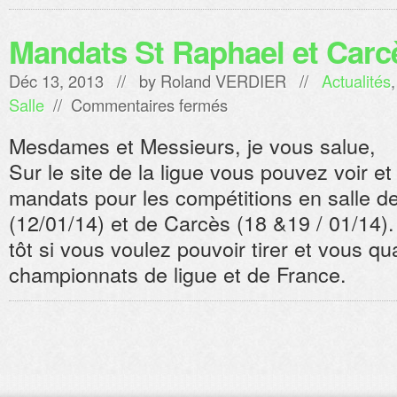
Mandats St Raphael et Carc
Déc 13, 2013 // by
Roland VERDIER
//
Actualités
sur
Salle
//
Commentaires fermés
Mandats
St
Mesdames et Messieurs, je vous salue,
Raphael
et
Sur le site de la ligue vous pouvez voir et
Carcès
mandats pour les compétitions en salle d
(12/01/14) et de Carcès (18 &19 / 01/14).
tôt si vous voulez pouvoir tirer et vous qua
championnats de ligue et de France.