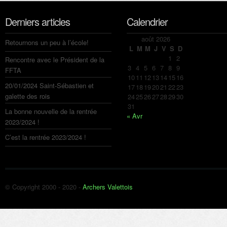
Derniers articles
Calendrier
août 2026
Retournons un peu à l’école!
L
M
M
J
V
S
D
1
2
Rencontre avec le Président de la
3
4
5
6
7
8
9
FFTA
10
11
12
13
14
15
16
20/01/2024 Saint-Sébastien et
17
18
19
20
21
22
23
galette des rois
24
25
26
27
28
29
30
31
La bonne nouvelle de la rentrée
« Avr
2023/2024 !
C’est la rentrée 2023/2024 !
© Copyright 2000 - 2020 -
Archers Valettois