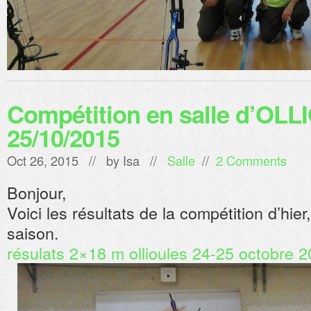
Compétition en salle d’OL
25/10/2015
Oct 26, 2015 // by
Isa
//
Salle
//
2 Comments
Bonjour,
Voici les résultats de la compétition d’hier
saison.
résulats 2×18 m ollioules 24-25 octobre 