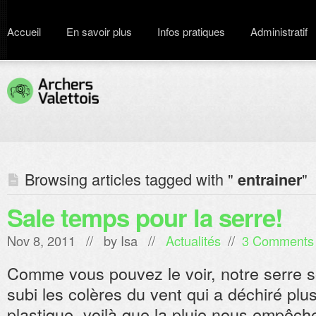
Accueil
En savoir plus
Infos pratiques
Administratif
Browsing articles tagged with "
"
entrainer
Sale temps pour la serre!
Nov 8, 2011 // by
Isa
//
Actualités
//
3 Comments
Comme vous pouvez le voir, notre serre so
subi les colères du vent qui a déchiré pl
plastique, voilà que la pluie nous empêch