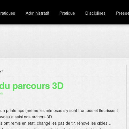
pratiques
Administratif
Pratique
Disciplines
Press
n
"
u parcours 3D
ts
à un printemps (même les mimosas s’y sont trompés et fleurissent
uveau a saisi nos archers 3D.
s ont remis en état, changé les pas de tir, rénové les cibles…