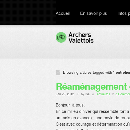
Accueil
En savoir plus
Infos 
Browsing articles tagged with "
entretie
Réaménagement d
Jan 22, 2012 // by
Isa
//
Actualités
//
5 Commen
Bonjour à tous,
En ce milieu d’hiver qui ressemble fort 
un mois en avance) , une envie de reno
C’est avec courage et détermination qu’il