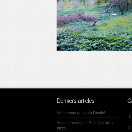
Derniers articles
C
Retournons un peu à l’école!
L
Rencontre avec le Président de la
3
FFTA