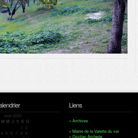
alendrier
Liens
août 2026
» Archives
M
M
J
V
S
D
1
2
» Mairie de la Valette du var
4
5
6
7
8
9
» Occitan Archerie