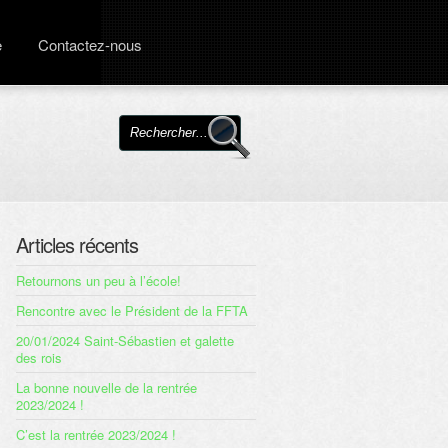
e
Contactez-nous
Articles récents
Retournons un peu à l’école!
Rencontre avec le Président de la FFTA
20/01/2024 Saint-Sébastien et galette
des rois
La bonne nouvelle de la rentrée
2023/2024 !
C’est la rentrée 2023/2024 !