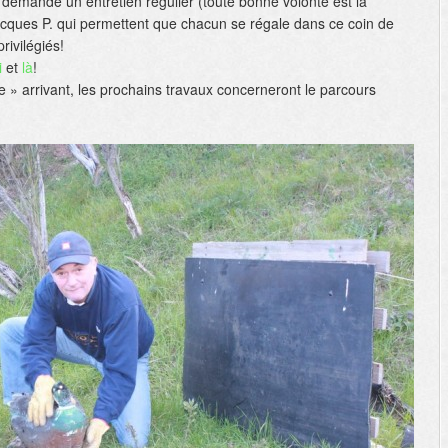
 demande un entretien régulier (toute bonne volonté est la
acques P. qui permettent que chacun se régale dans ce coin de
ivilégiés!
i
et
là
!
» arrivant, les prochains travaux concerneront le parcours