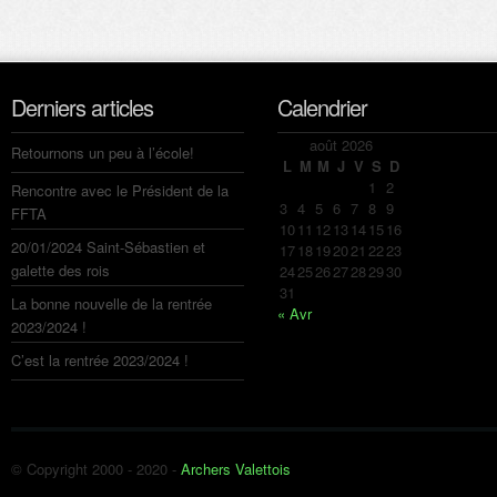
Derniers articles
Calendrier
août 2026
Retournons un peu à l’école!
L
M
M
J
V
S
D
1
2
Rencontre avec le Président de la
3
4
5
6
7
8
9
FFTA
10
11
12
13
14
15
16
20/01/2024 Saint-Sébastien et
17
18
19
20
21
22
23
galette des rois
24
25
26
27
28
29
30
31
La bonne nouvelle de la rentrée
« Avr
2023/2024 !
C’est la rentrée 2023/2024 !
© Copyright 2000 - 2020 -
Archers Valettois