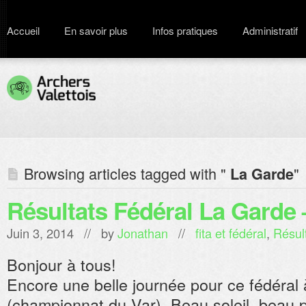
Accueil
En savoir plus
Infos pratiques
Administratif
Browsing articles tagged with "
"
La Garde
Résultats Fédéral La Garde 
Juin 3, 2014 // by
Jonathan
//
fita et fédéral
,
Résul
Bonjour à tous!
Encore une belle journée pour ce fédéral 
(championnat du Var). Beau soleil, beau 