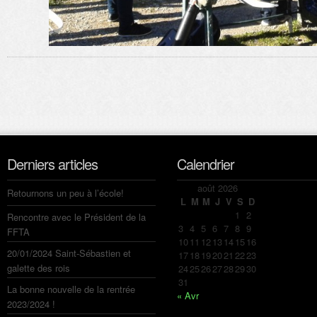
Derniers articles
Calendrier
août 2026
Retournons un peu à l’école!
L
M
M
J
V
S
D
1
2
Rencontre avec le Président de la
3
4
5
6
7
8
9
FFTA
10
11
12
13
14
15
16
20/01/2024 Saint-Sébastien et
17
18
19
20
21
22
23
galette des rois
24
25
26
27
28
29
30
31
La bonne nouvelle de la rentrée
« Avr
2023/2024 !