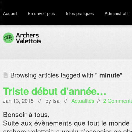
Accueil
En savoir plus
Infos pratiques
Administratif
Browsing articles tagged with "
"
minute
Triste début d’année…
Jan 13, 2015 // by
Isa
//
Actualités
//
2 Comment
Bonsoir à tous,
Suite aux évènements que tout le monde c
archers valettois a voulu s’associer en o