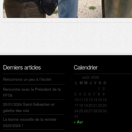
Derniers articles
Calendrier
août 2026
Retournons un peu à l’école!
L
M
M
J
V
S
D
1
2
Rencontre avec le Président de la
3
4
5
6
7
8
9
FFTA
10
11
12
13
14
15
16
20/01/2024 Saint-Sébastien et
17
18
19
20
21
22
23
galette des rois
24
25
26
27
28
29
30
31
La bonne nouvelle de la rentrée
« Avr
2023/2024 !