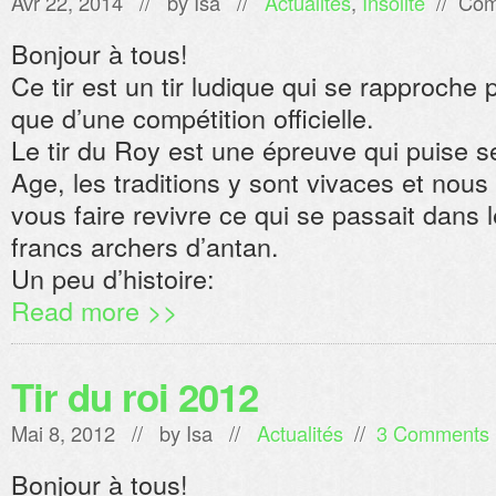
Avr 22, 2014 // by
Isa
//
Actualités
,
Insolite
//
Com
Bonjour à tous!
Ce tir est un tir ludique qui se rapproche 
que d’une compétition officielle.
Le tir du Roy est une épreuve qui puise 
Age, les traditions y sont vivaces et nous
vous faire revivre ce qui se passait dans
francs archers d’antan.
Un peu d’histoire:
Read more >>
Tir du roi 2012
Mai 8, 2012 // by
Isa
//
Actualités
//
3 Comments
Bonjour à tous!