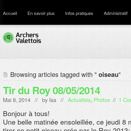
Accueil
En savoir plus
Infos pratiques
Administratif
Browsing articles tagged with "
"
oiseau
Tir du Roy 08/05/2014
Mai 8, 2014 // by
Isa
//
Actualités
,
Photos
//
1 Co
Bonjour à tous!
Une belle matinée ensoleillée, ce jeudi 8
tirer ce petit oiseau crée par le Roy 2013: 