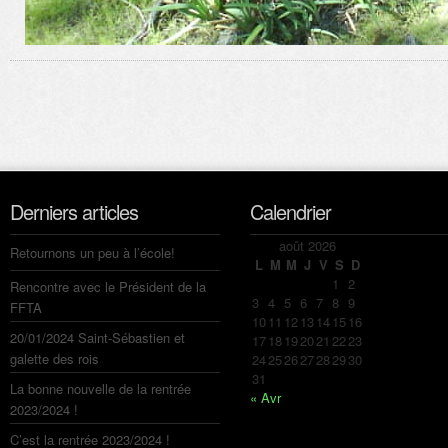
Derniers articles
Calendrier
août 2026
Retournons un peu à l’école!
L
M
M
J
V
S
D
1
2
Rencontre avec le Président de la
3
4
5
6
7
8
9
FFTA
10
11
12
13
14
15
16
20/01/2024 Saint-Sébastien et
17
18
19
20
21
22
23
galette des rois
24
25
26
27
28
29
30
31
La bonne nouvelle de la rentrée
« Avr
2023/2024 !
C’est la rentrée 2023/2024 !