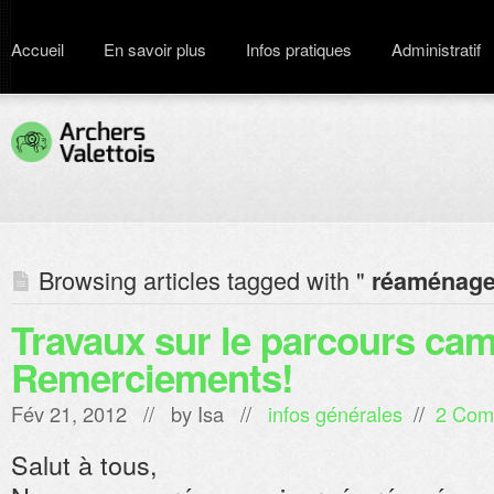
Accueil
En savoir plus
Infos pratiques
Administratif
Browsing articles tagged with "
réaménag
Travaux sur le parcours ca
Remerciements!
Fév 21, 2012 // by
Isa
//
infos générales
//
2 Com
Salut à tous,