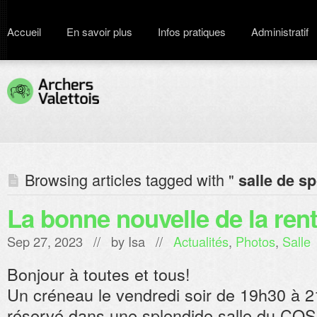
Accueil
En savoir plus
Infos pratiques
Administratif
Browsing articles tagged with "
salle de sp
La bonne nouvelle de la rent
Sep 27, 2023 // by
Isa
//
Actualités
,
Photos
,
Salle
Bonjour à toutes et tous!
Un créneau le vendredi soir de 19h30 à 
réservé dans une splendide salle du CO