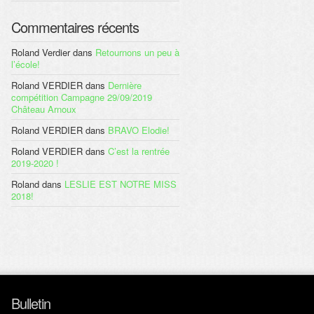
Commentaires récents
Roland Verdier
dans
Retournons un peu à
l’école!
Roland VERDIER
dans
Dernière
compétition Campagne 29/09/2019
Château Arnoux
Roland VERDIER
dans
BRAVO Elodie!
Roland VERDIER
dans
C’est la rentrée
2019-2020 !
Roland
dans
LESLIE EST NOTRE MISS
2018!
Bulletin