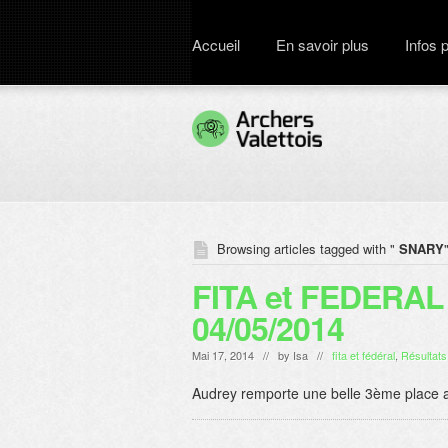
Accueil
En savoir plus
Infos 
Browsing articles tagged with "
SNARY
FITA et FEDERAL 
04/05/2014
Mai 17, 2014 // by
Isa
//
fita et fédéral
,
Résultats
Audrey remporte une belle 3ème place 