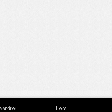
alendrier
Liens