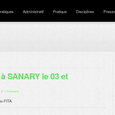
pratiques
Administratif
Pratique
Disciplines
Press
"
à SANARY le 03 et
//
1 Comment
au FITA.