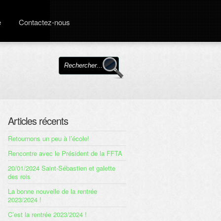
e
Contactez-nous
Articles récents
Retournons un peu à l’école!
Rencontre avec le Président de la FFTA
20/01/2024 Saint-Sébastien et galette
des rois
La bonne nouvelle de la rentrée
2023/2024 !
C’est la rentrée 2023/2024 !