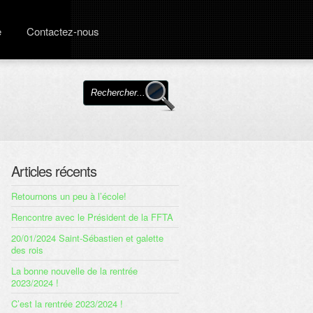
e
Contactez-nous
Articles récents
Retournons un peu à l’école!
Rencontre avec le Président de la FFTA
20/01/2024 Saint-Sébastien et galette
des rois
La bonne nouvelle de la rentrée
2023/2024 !
C’est la rentrée 2023/2024 !