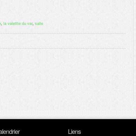
e
,
la valettte du var
,
salle
alendrier
Liens