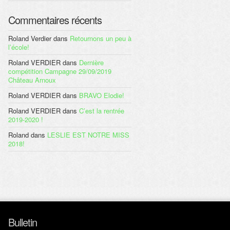
Commentaires récents
Roland Verdier
dans
Retournons un peu à
l’école!
Roland VERDIER
dans
Dernière
compétition Campagne 29/09/2019
Château Arnoux
Roland VERDIER
dans
BRAVO Elodie!
Roland VERDIER
dans
C’est la rentrée
2019-2020 !
Roland
dans
LESLIE EST NOTRE MISS
2018!
Bulletin