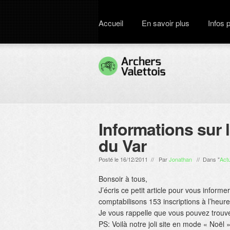
Accueil
En savoir plus
Infos 
Informations sur l
du Var
Posté le 16/12/2011 // Par
Jonathan
// Dans "
Actu
Bonsoir à tous,
J’écris ce petit article pour vous informe
comptabilisons 153 inscriptions à l’heure 
Je vous rappelle que vous pouvez trouv
PS: Voilà notre joli site en mode « Noël »