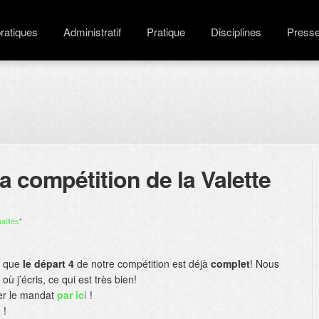
pratiques
Administratif
Pratique
Disciplines
Press
a compétition de la Valette
alités
"
r que
le départ 4
de notre compétition est déjà
complet
! Nous
où j’écris, ce qui est très bien!
er le mandat
par ici
!
 !