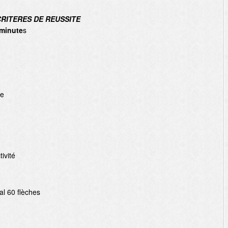
CRITERES DE REUSSITE
minute
s
le
ivité
al 60 flèches