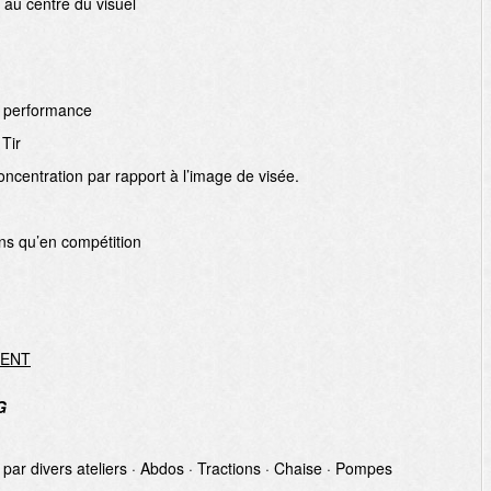
au centre du visuel
e performance
Tir
oncentration par rapport à l’image de visée.
ns qu’en compétition
MENT
G
ar divers ateliers · Abdos · Tractions · Chaise · Pompes