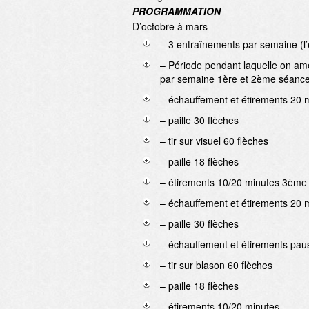
PROGRAMMATION
D’octobre à mars
– 3 entraînements par semaine (l’é
– Période pendant laquelle on amé
par semaine 1ère et 2ème séanc
– échauffement et étirements 20 
– paille 30 flèches
– tir sur visuel 60 flèches
– paille 18 flèches
– étirements 10/20 minutes 3ème
– échauffement et étirements 20 
– paille 30 flèches
– échauffement et étirements pau
– tir sur blason 60 flèches
– paille 18 flèches
– étirements 10/20 minutes