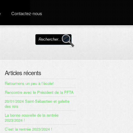
e
Contactez-nous
Articles récents
Retournons un peu à l’école!
Rencontre avec le Président de la FFTA
20/01/2024 Saint-Sébastien et galette
des rois
La bonne nouvelle de la rentrée
2023/2024 !
C’est la rentrée 2023/2024 !