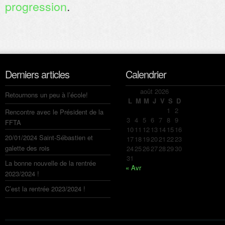
progression
.
Derniers articles
Calendrier
août 2026
Retournons un peu à l’école!
L
M
M
J
V
S
D
1
2
Rencontre avec le Président de la
3
4
5
6
7
8
9
FFTA
10
11
12
13
14
15
16
20/01/2024 Saint-Sébastien et
17
18
19
20
21
22
23
galette des rois
24
25
26
27
28
29
30
31
La bonne nouvelle de la rentrée
« Avr
2023/2024 !
C’est la rentrée 2023/2024 !