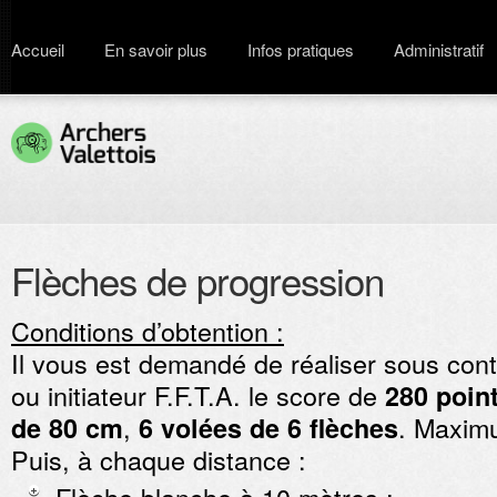
Accueil
En savoir plus
Infos pratiques
Administratif
Flèches de progression
Conditions d’obtention :
Il vous est demandé de réaliser sous cont
ou initiateur F.F.T.A. le score de
280 poin
,
. M
aximu
de 80 cm
6 volées de 6 flèches
Puis, à chaque distance :