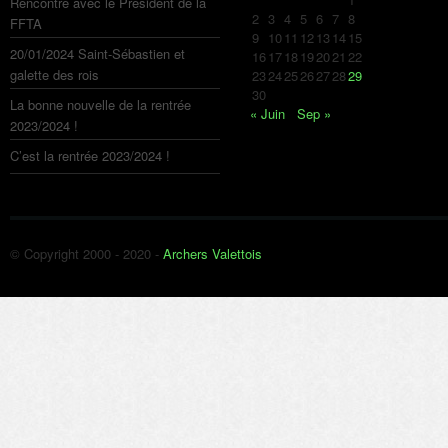
Rencontre avec le Président de la
2
3
4
5
6
7
8
FFTA
9
10
11
12
13
14
15
20/01/2024 Saint-Sébastien et
16
17
18
19
20
21
22
galette des rois
23
24
25
26
27
28
29
30
La bonne nouvelle de la rentrée
« Juin
Sep »
2023/2024 !
C’est la rentrée 2023/2024 !
© Copyright 2000 - 2020 -
Archers Valettois