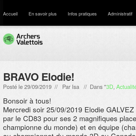
Accueil
En savoir plus
Infos pratiques
Administratif
BRAVO Elodie!
Posté le 29/09/2019 // Par
Isa
// Dans "
3D
,
Actualit
Bonsoir à tous!
Mercredi soir 25/09/2019 Elodie GALVEZ é
par le CD83 pour ses 2 magnifiques places:
championne du monde) et en équipe (ch
au championnat du monde 3D au Canada