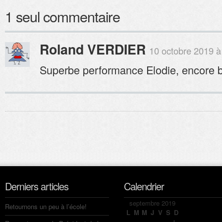
1 seul commentaire
Roland VERDIER
10 octobre 2019 à
Superbe performance Elodie, encore b
Derniers articles
Calendrier
septembre 2019
Retournons un peu à l’école!
L
M
M
J
V
S
D
1