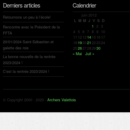
Derniers articles
Calendrier
juin 2012
Retournons un peu à l’école!
L
M
M
J
V
S
D
1
2
3
Rencontre avec le Président de la
4
5
6
7
8
9
10
FFTA
11
12
13
14
15
16
17
20/01/2024 Saint-Sébastien et
18
19
20
21
22
23
24
galette des rois
25
26
27
28
29
30
« Mai
Juil »
La bonne nouvelle de la rentrée
2023/2024 !
C’est la rentrée 2023/2024 !
© Copyright 2000 - 2020 -
Archers Valettois