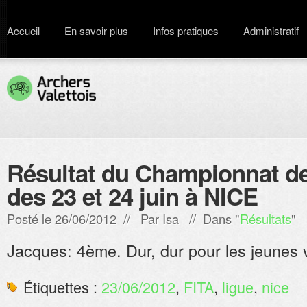
Accueil
En savoir plus
Infos pratiques
Administratif
Résultat du Championnat de
des 23 et 24 juin à NICE
Posté le 26/06/2012 // Par
Isa
// Dans "
Résultats
"
Jacques: 4ème. Dur, dur pour les jeunes 
Étiquettes :
23/06/2012
,
FITA
,
ligue
,
nice