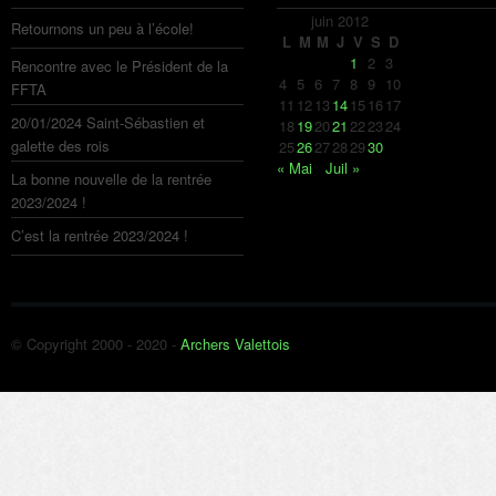
juin 2012
Retournons un peu à l’école!
L
M
M
J
V
S
D
1
2
3
Rencontre avec le Président de la
4
5
6
7
8
9
10
FFTA
11
12
13
14
15
16
17
20/01/2024 Saint-Sébastien et
18
19
20
21
22
23
24
galette des rois
25
26
27
28
29
30
« Mai
Juil »
La bonne nouvelle de la rentrée
2023/2024 !
C’est la rentrée 2023/2024 !
© Copyright 2000 - 2020 -
Archers Valettois