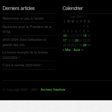
Derniers articles
Calendrier
juin 2013
Retournons un peu à l’école!
L
M
M
J
V
S
D
1
2
Rencontre avec le Président de la
3
4
5
6
7
8
9
FFTA
10
11
12
13
14
15
16
20/01/2024 Saint-Sébastien et
17
18
19
20
21
22
23
galette des rois
24
25
26
27
28
29
30
« Mai
Août »
La bonne nouvelle de la rentrée
2023/2024 !
C’est la rentrée 2023/2024 !
© Copyright 2000 - 2020 -
Archers Valettois