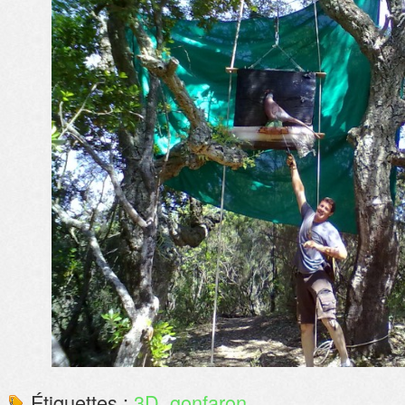
Étiquettes :
3D
,
gonfaron