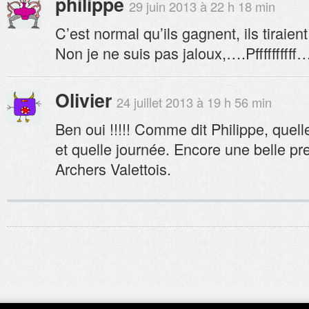
philippe
29 juin 2013 à 22 h 18 min
C’est normal qu’ils gagnent, ils tiraient
Non je ne suis pas jaloux,….Pfffffffff
Olivier
24 juillet 2013 à 19 h 56 min
Ben oui !!!!! Comme dit Philippe, quell
et quelle journée. Encore une belle pre
Archers Valettois.