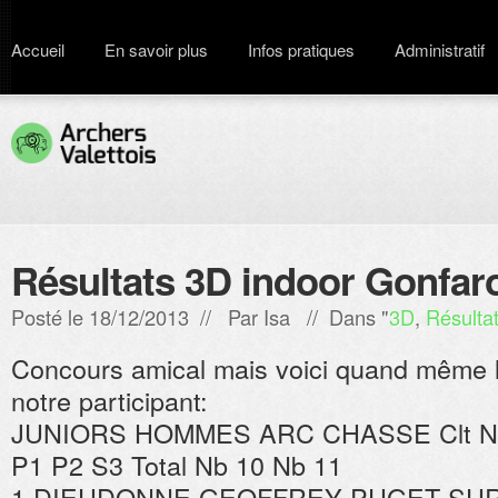
Accueil
En savoir plus
Infos pratiques
Administratif
Résultats 3D indoor Gonfar
Posté le 18/12/2013 // Par
Isa
// Dans "
3D
,
Résulta
Concours amical mais voici quand même l
notre participant:
JUNIORS HOMMES ARC CHASSE Clt Nom
P1 P2 S3 Total Nb 10 Nb 11
1 DIEUDONNE GEOFFREY PUGET SUR