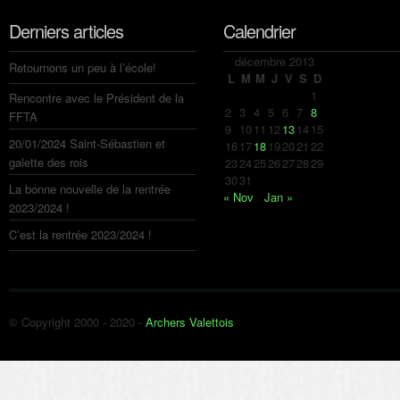
Derniers articles
Calendrier
décembre 2013
Retournons un peu à l’école!
L
M
M
J
V
S
D
1
Rencontre avec le Président de la
2
3
4
5
6
7
8
FFTA
9
10
11
12
13
14
15
20/01/2024 Saint-Sébastien et
16
17
18
19
20
21
22
galette des rois
23
24
25
26
27
28
29
30
31
La bonne nouvelle de la rentrée
« Nov
Jan »
2023/2024 !
C’est la rentrée 2023/2024 !
© Copyright 2000 - 2020 -
Archers Valettois