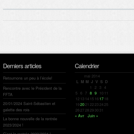
Derniers articles
Calendrier
mai 2014
Retournons un peu à l’école!
L
M
M
J
V
S
D
1
2
3
4
Rencontre avec le Président de la
5
6
7
8
9
10
11
FFTA
12
13
14
15
16
17
18
20/01/2024 Saint-Sébastien et
19
20
21
22
23
24
25
galette des rois
26
27
28
29
30
31
« Avr
Juin »
La bonne nouvelle de la rentrée
2023/2024 !
C’est la rentrée 2023/2024 !