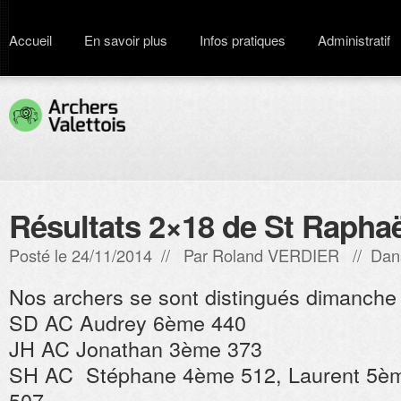
Accueil
En savoir plus
Infos pratiques
Administratif
Résultats 2×18 de St Raphaë
Posté le 24/11/2014 // Par
Roland VERDIER
// Dan
Nos archers se sont distingués dimanche 
SD AC Audrey 6ème 440
JH AC Jonathan 3ème 373
SH AC Stéphane 4ème 512, Laurent 5è
507.