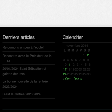
Derniers articles
Calendrier
novembre 2014
Retournons un peu à l’école!
L
M
M
J
V
S
D
1
2
Rencontre avec le Président de la
3
4
5
6
7
8
9
FFTA
10
11
12
13
14
15
16
20/01/2024 Saint-Sébastien et
17
18
19
20
21
22
23
galette des rois
24
25
26
27
28
29
30
« Oct
Déc »
La bonne nouvelle de la rentrée
2023/2024 !
C’est la rentrée 2023/2024 !