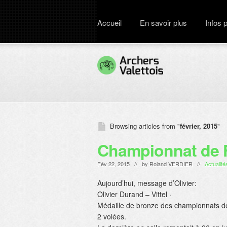
Accueil
En savoir plus
Infos 
Browsing articles from "
février, 2015
"
Championnat de Fr
Fév 22, 2015 // by
Roland VERDIER
//
Actualité
Aujourd’hui, message d’Olivier:
Olivier Durand – Vittel ·
Médaille de bronze des championnats de F
2 volées.