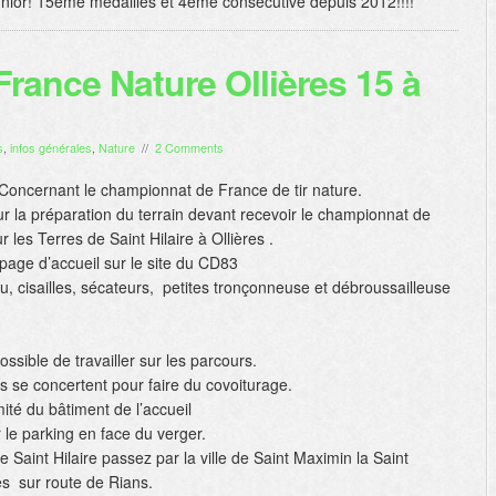
junior! 15ème médailles et 4ème consécutive depuis 2012!!!!
rance Nature Ollières 15 à
s
,
infos générales
,
Nature
//
2 Comments
. Concernant le championnat de France de tir nature.
 la préparation du terrain devant recevoir le championnat de
 les Terres de Saint Hilaire à Ollières .
 page d’accueil sur le site du CD83
u, cisailles, sécateurs, petites tronçonneuse et débroussailleuse
ossible de travailler sur les parcours.
es se concertent pour faire du covoiturage.
ité du bâtiment de l’accueil
r le parking en face du verger.
Saint Hilaire passez par la ville de Saint Maximin la Saint
es sur route de Rians.