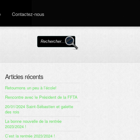
e
Contactez-nous
Articles récents
Retournons un peu à l’école!
Rencontre avec le Président de la FFTA
20/01/2024 Saint-Sébastien et galette
des rois
La bonne nouvelle de la rentrée
2023/2024 !
C’est la rentrée 2023/2024 !