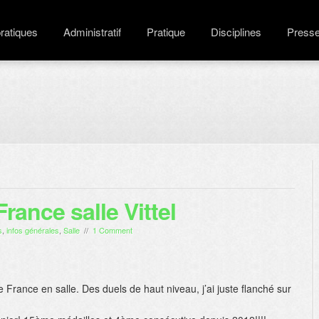
pratiques
Administratif
Pratique
Disciplines
Press
ance salle Vittel
s
,
infos générales
,
Salle
//
1 Comment
rance en salle. Des duels de haut niveau, j’ai juste flanché sur