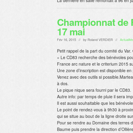
La dernière en salle remontait à 96 en 
Championnat de F
17 mai
Fév 16, 2015 // by
Roland VERDIER
//
Actualité
Petit rappel de la part du comité du Var
« Le CD83 recherche des bénévoles pour
France arc nature et le criterium 2015 sur
Une zone d’inscription est disponible en
Venez avec des outils si possible.Martea
à dos.
Le pique nique sera fourni par le CD83.
Autre info: par temps de pluie il sera imp
Il est aussi souhaitable que les bénévol
Le point de rendez-vous à 9h30 à proxim
qui se situe au bout de la ligne droite su
Pour se rendre au Domaine des terres de 
Baume puis prendre la direction d’Ollièr