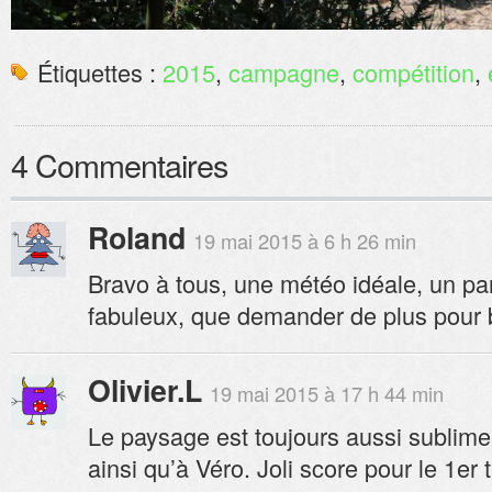
Étiquettes :
2015
,
campagne
,
compétition
,
4 Commentaires
Roland
19 mai 2015 à 6 h 26 min
Bravo à tous, une météo idéale, un pa
fabuleux, que demander de plus pour br
Olivier.L
19 mai 2015 à 17 h 44 min
Le paysage est toujours aussi sublime, 
ainsi qu’à Véro. Joli score pour le 1er