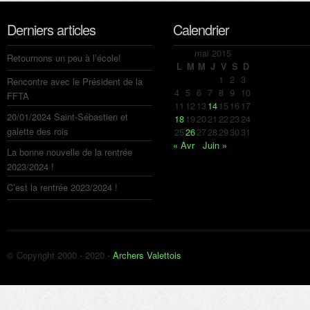
Derniers articles
Calendrier
mai 2015
Retournons un peu à l’école!
L
M
M
J
V
S
D
1
2
3
Rencontre avec le Président de la
4
5
6
7
8
9
10
FFTA
11
12
13
14
15
16
17
20/01/2024 Saint-Sébastien et
18
19
20
21
22
23
24
galette des rois
25
26
27
28
29
30
31
« Avr
Juin »
La bonne nouvelle de la rentrée
2023/2024 !
C’est la rentrée 2023/2024 !
© Copyright 2000 - 2020 -
Archers Valettois