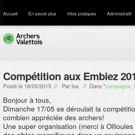
Accueil
En savoir plus
Infos pratiques
Administratif
Compétition aux Embiez 20
Posté le 18/05/2015 // Par
Isa
// Dans "
campagne
,
Bonjour à tous,
Dimanche 17/05 se déroulait la compétiti
combien appréciée des archers!
Une super organisation (merci à Ollioules ca
des cibles magnifiques dans un environn