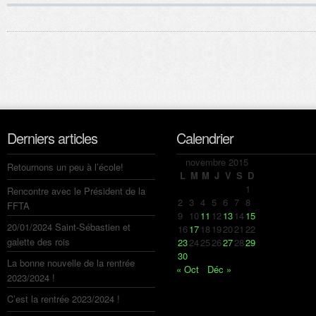
Derniers articles
Calendrier
novembre 2015
Retournons un peu à l’école!
L
M
M
J
V
S
D
1
Rencontre avec le Président de la
2
3
4
5
6
7
8
FFTA
9
10
11
12
13
14
15
20/01/2024 Saint-Sébastien et
16
17
18
19
20
21
22
galette des rois
23
24
25
26
27
28
29
30
La bonne nouvelle de la rentrée
« Oct
Déc »
2023/2024 !
C’est la rentrée 2023/2024 !