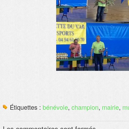
Étiquettes :
bénévole
,
champion
,
mairie
,
mu
Les commentaires sont fermés.