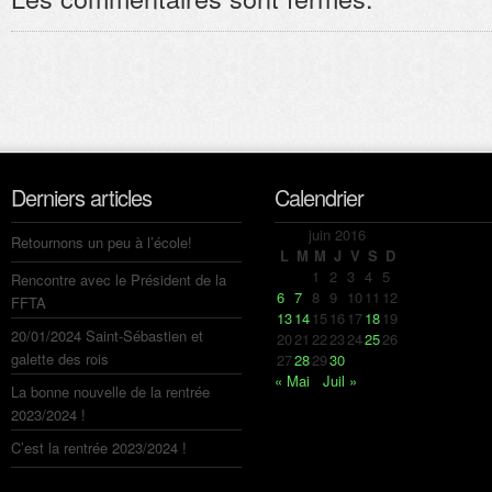
Derniers articles
Calendrier
juin 2016
Retournons un peu à l’école!
L
M
M
J
V
S
D
1
2
3
4
5
Rencontre avec le Président de la
6
7
8
9
10
11
12
FFTA
13
14
15
16
17
18
19
20/01/2024 Saint-Sébastien et
20
21
22
23
24
25
26
galette des rois
27
28
29
30
« Mai
Juil »
La bonne nouvelle de la rentrée
2023/2024 !
C’est la rentrée 2023/2024 !