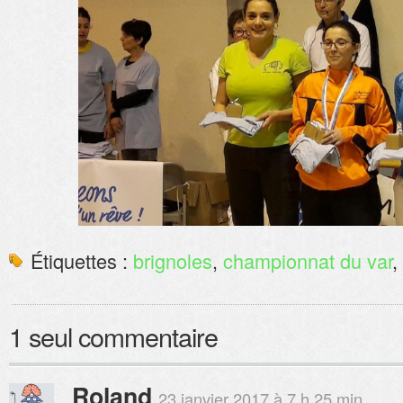
Étiquettes :
brignoles
,
championnat du var
,
1 seul commentaire
Roland
23 janvier 2017 à 7 h 25 min