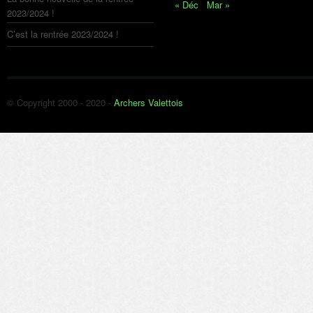
« Déc
Mar »
2023/2024 !
C’est la rentrée 2023/2024 !
© Copyright 2000 - 2020 -
Archers Valettois