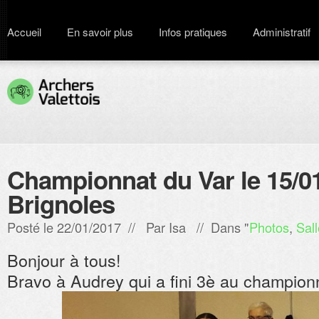
Accueil
En savoir plus
Infos pratiques
Administratif
Championnat du Var le 15/0
Brignoles
Posté le 22/01/2017 // Par
Isa
// Dans "
Photos
,
Sall
Bonjour à tous!
Bravo à Audrey qui a fini 3è au championn