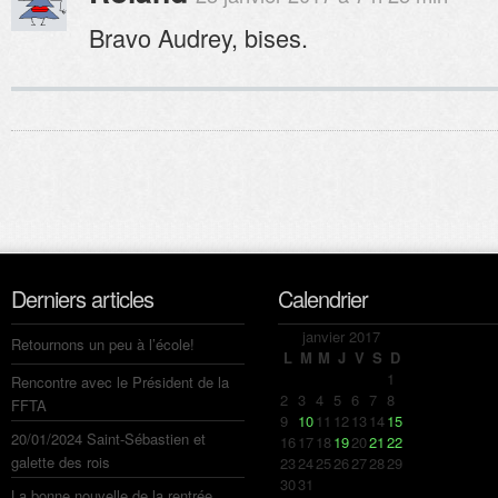
Bravo Audrey, bises.
Derniers articles
Calendrier
janvier 2017
Retournons un peu à l’école!
L
M
M
J
V
S
D
1
Rencontre avec le Président de la
2
3
4
5
6
7
8
FFTA
9
10
11
12
13
14
15
20/01/2024 Saint-Sébastien et
16
17
18
19
20
21
22
galette des rois
23
24
25
26
27
28
29
30
31
La bonne nouvelle de la rentrée