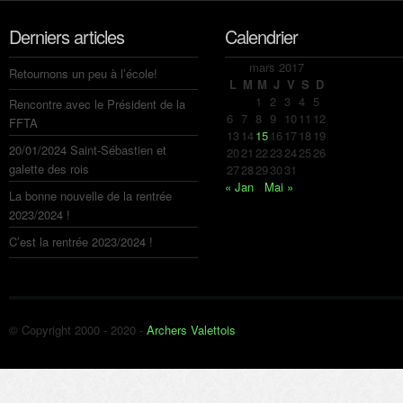
Derniers articles
Calendrier
mars 2017
Retournons un peu à l’école!
L
M
M
J
V
S
D
1
2
3
4
5
Rencontre avec le Président de la
6
7
8
9
10
11
12
FFTA
13
14
15
16
17
18
19
20/01/2024 Saint-Sébastien et
20
21
22
23
24
25
26
galette des rois
27
28
29
30
31
« Jan
Mai »
La bonne nouvelle de la rentrée
2023/2024 !
C’est la rentrée 2023/2024 !
© Copyright 2000 - 2020 -
Archers Valettois