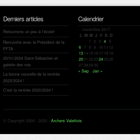
Derniers articles
Calendrier
novembre 2017
Retournons un peu à l’école!
L
M
M
J
V
S
D
1
2
3
4
5
Rencontre avec le Président de la
6
7
8
9
10
11
12
FFTA
13
14
15
16
17
18
19
20/01/2024 Saint-Sébastien et
20
21
22
23
24
25
26
galette des rois
27
28
29
30
« Sep
Jan »
La bonne nouvelle de la rentrée
2023/2024 !
C’est la rentrée 2023/2024 !
© Copyright 2000 - 2020 -
Archers Valettois