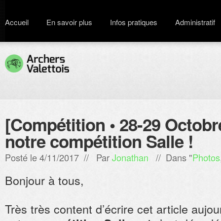
Accueil
En savoir plus
Infos pratiques
Administratif
[Compétition • 28-29 Octobr
notre compétition Salle !
Posté le 4/11/2017 // Par
Jonathan
// Dans "
Photos
Bonjour à tous,
Très très content d’écrire cet article aujo