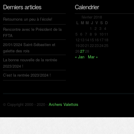
Derniers articles
Calendrier
février 2018
Retournons un peu à l’école!
L
M
M
J
V
S
D
1
2
3
4
Rencontre avec le Président de la
5
6
7
8
9
10
11
FFTA
12
13
14
15
16
17
18
20/01/2024 Saint-Sébastien et
19
20
21
22
23
24
25
galette des rois
26
27
28
« Jan
Mar »
La bonne nouvelle de la rentrée
2023/2024 !
C’est la rentrée 2023/2024 !
© Copyright 2000 - 2020 -
Archers Valettois