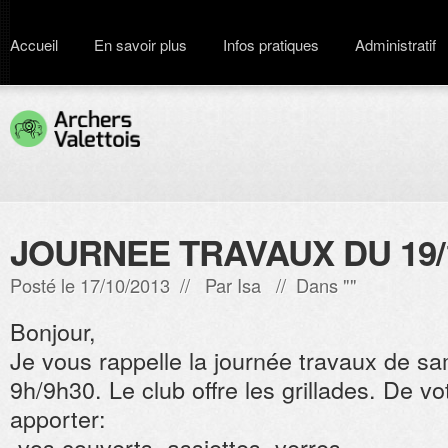
Accueil
En savoir plus
Infos pratiques
Administratif
JOURNEE TRAVAUX DU 19/1
Posté le 17/10/2013 // Par
Isa
// Dans ""
Bonjour,
Je vous rappelle la journée travaux de sa
9h/9h30. Le club offre les grillades. De v
apporter:
-vos couverts, assiettes, verres.