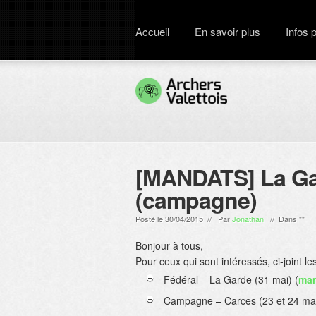
Accueil
En savoir plus
Infos 
[MANDATS] La Gar
(campagne)
Posté le 30/04/2015 // Par
Jonathan
// Dans ""
Bonjour à tous,
Pour ceux qui sont intéressés, ci-joint l
Fédéral – La Garde (31 mai) (
man
Campagne – Carces (23 et 24 mai