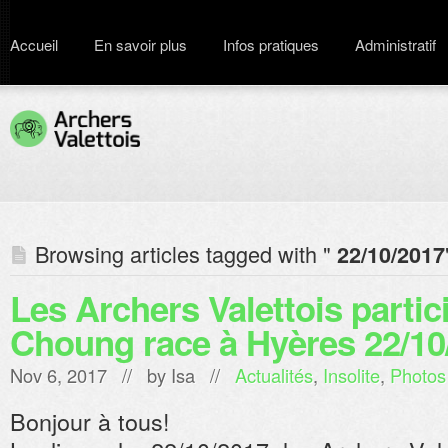
Accueil
En savoir plus
Infos pratiques
Administratif
Browsing articles tagged with "
22/10/2017
Les Archers Valettois partici
Choung race à Hyères 22/10
Nov 6, 2017 // by
Isa
//
Actualités
,
Insolite
,
Photos
Bonjour à tous!