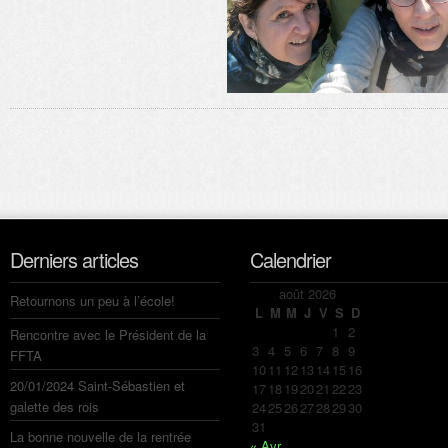
Derniers articles
Calendrier
août 2026
Retournons un peu à l’école!
L
M
M
J
V
S
D
1
2
Rencontre avec le Président de la
3
4
5
6
7
8
9
FFTA
10
11
12
13
14
15
16
20/01/2024 Saint-Sébastien et
17
18
19
20
21
22
23
galette des rois
24
25
26
27
28
29
30
31
La bonne nouvelle de la rentrée
« Avr