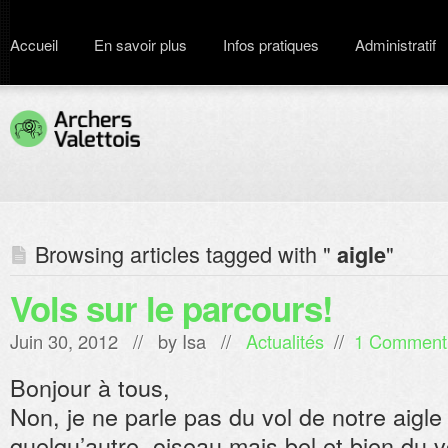
Accueil
En savoir plus
Infos pratiques
Administratif
Browsing articles tagged with "
"
aigle
Vols sur le parcours!
Juin 30, 2012 // by
Isa
//
Actualités
//
1 Comment
Bonjour à tous,
Non, je ne parle pas du vol de notre aigle
quelqu’autre oiseau mais bel et bien du v