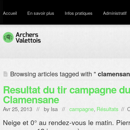
Accueil
En savoir plus
Infos pratiques
Administratif
Browsing articles tagged with "
clamensan
Resultat du tir campagne du 
Clamensane
Avr 25, 2013 // by
Isa
//
campagne
,
Résultats
//
C
Neige et 0° au rendez-vous le matin. Pierr