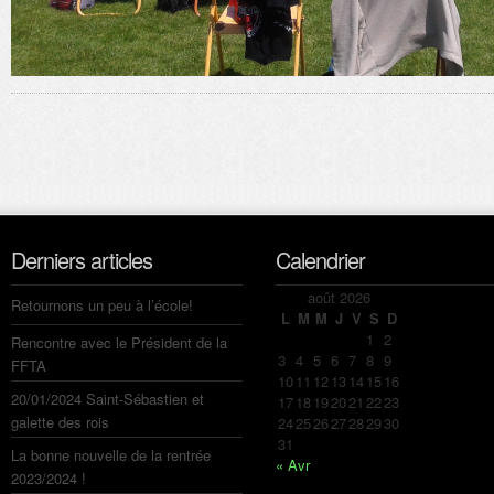
Derniers articles
Calendrier
août 2026
Retournons un peu à l’école!
L
M
M
J
V
S
D
1
2
Rencontre avec le Président de la
3
4
5
6
7
8
9
FFTA
10
11
12
13
14
15
16
20/01/2024 Saint-Sébastien et
17
18
19
20
21
22
23
galette des rois
24
25
26
27
28
29
30
31
La bonne nouvelle de la rentrée
« Avr
2023/2024 !