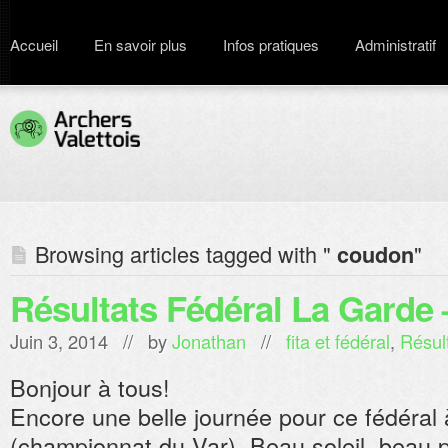
Accueil
En savoir plus
Infos pratiques
Administratif
Browsing articles tagged with "
"
coudon
Résultats Fédéral La Garde 
Juin 3, 2014 // by
Jonathan
//
fita et fédéral
,
Résul
Bonjour à tous!
Encore une belle journée pour ce fédéral 
(championnat du Var). Beau soleil, beau 