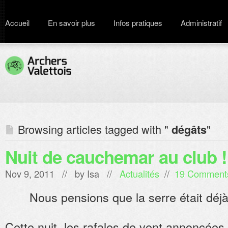
Accueil
En savoir plus
Infos pratiques
Administratif
Browsing articles tagged with "
"
dégâts
Nuit de cauchemar au club !
Nov 9, 2011 // by
Isa
//
Actualités
//
19 Comment
Nous pensions que la serre était déjà
Cette nuit, les rafales de vent annoncées