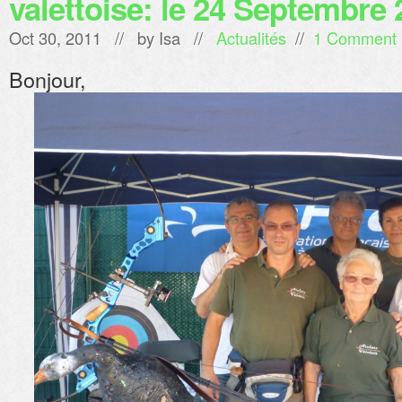
valettoise: le 24 Septembre
Oct 30, 2011 // by
Isa
//
Actualités
//
1 Comment
Bonjour,