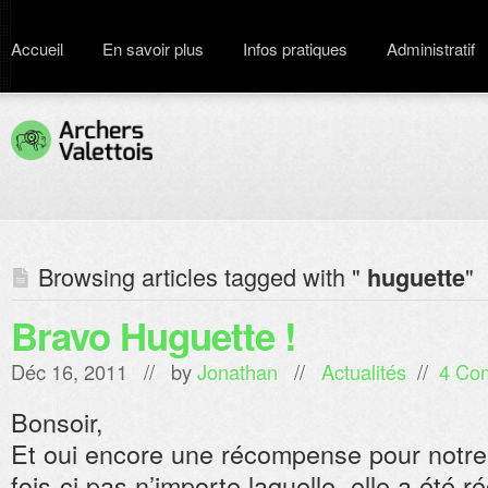
Accueil
En savoir plus
Infos pratiques
Administratif
Browsing articles tagged with "
"
huguette
Bravo Huguette !
Déc 16, 2011 // by
Jonathan
//
Actualités
//
4 Co
Bonsoir,
Et oui encore une récompense pour notre 
fois-ci pas n’importe laquelle, elle a été