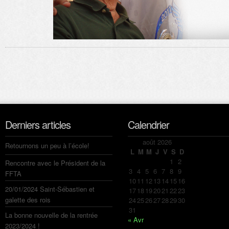
Derniers articles
Calendrier
août 2026
Retournons un peu à l’école!
L
M
M
J
V
S
D
1
2
Rencontre avec le Président de la
3
4
5
6
7
8
9
FFTA
10
11
12
13
14
15
16
20/01/2024 Saint-Sébastien et
17
18
19
20
21
22
23
galette des rois
24
25
26
27
28
29
30
31
La bonne nouvelle de la rentrée
« Avr
2023/2024 !