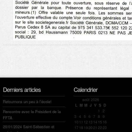
Derniers articles
Calendrier
août 2026
Retournons un peu à l’école!
L
M
M
J
V
S
D
1
2
Rencontre avec le Président de la
3
4
5
6
7
8
9
FFTA
10
11
12
13
14
15
16
20/01/2024 Saint-Sébastien et
17
18
19
20
21
22
23