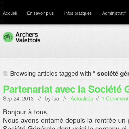
Accueil
En savoir plus
Infos pratiques
Administratif
Browsing articles tagged with "
société gé
Partenariat avec la Société 
Sep 24, 2013 // by
Isa
//
Actualités
//
1 Comment
Bonjour à tous,
Nous avons entamé depuis la rentrée un p
Société Générale dont voici le contenu ci