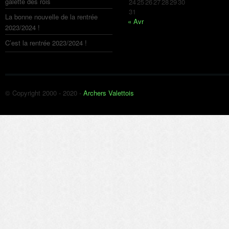
galette des rois
24
25
26
27
28
29
30
31
La bonne nouvelle de la rentrée
« Avr
2023/2024 !
C’est la rentrée 2023/2024 !
© Copyright 2000 - 2020 -
Archers Valettois