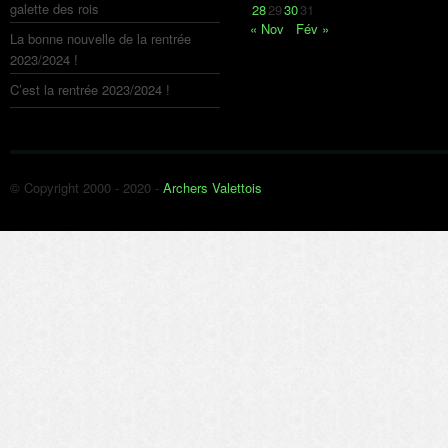
galette des rois
28
29
30
31
« Nov
Fév »
La bonne nouvelle de la rentrée
2023/2024 !
C’est la rentrée 2023/2024 !
© Copyright 2000 - 2020 -
Archers Valettois