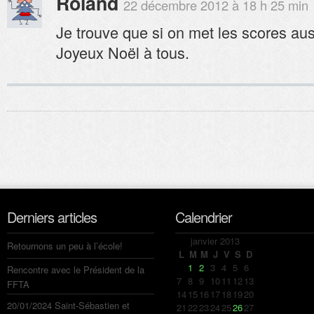
Roland
22 décembre 2012 à 18 h 25 min
Je trouve que si on met les scores aus
Joyeux Noël à tous.
Derniers articles
Calendrier
janvier 2013
Retournons un peu à l’école!
L
M
M
J
V
S
D
1
2
3
4
5
6
Rencontre avec le Président de la
7
8
9
10
11
12
13
FFTA
14
15
16
17
18
19
20
20/01/2024 Saint-Sébastien et
21
22
23
24
25
26
27