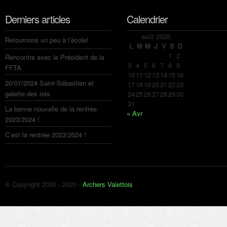
Derniers articles
Calendrier
août 2026
Retournons un peu à l’école!
L
M
M
J
V
S
D
1
2
Rencontre avec le Président de la
3
4
5
6
7
8
9
FFTA
10
11
12
13
14
15
16
20/01/2024 Saint-Sébastien et
17
18
19
20
21
22
23
galette des rois
24
25
26
27
28
29
30
31
La bonne nouvelle de la rentrée
« Avr
2023/2024 !
C’est la rentrée 2023/2024 !
© Copyright 2000 - 2020 -
Archers Valettois