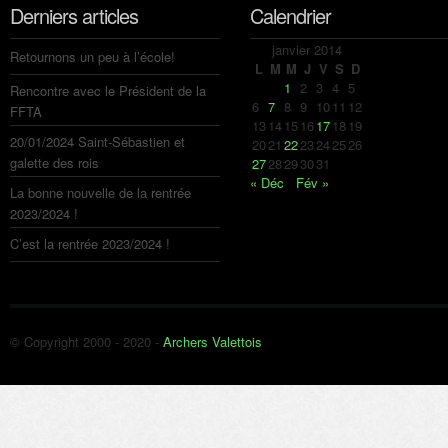
Derniers articles
Calendrier
janvier 2014
Retournons un peu à l’école!
L
M
M
J
V
S
D
1
2
3
4
5
Rencontre avec le Président de la
6
7
8
9
10
11
12
FFTA
13
14
15
16
17
18
19
20/01/2024 Saint-Sébastien et
20
21
22
23
24
25
26
galette des rois
27
28
29
30
31
« Déc
Fév »
La bonne nouvelle de la rentrée
2023/2024 !
C’est la rentrée 2023/2024 !
© Copyright 2000 - 2020 -
Archers Valettois