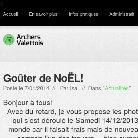
Accueil
En savoir plus
Infos pratiques
Administratif
Goûter de NoËL!
Posté le 7/01/2014 // Par
Isa
// Dans "
Actualités
"
Bonjour à tous!
Avec du retard, je vous propose les pho
qui s’est déroulé le Samedi 14/12/2013
monde car il faisait frais mais de nouve
compris l’un des travers… bien sympa