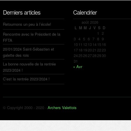
Derniers articles
Calendrier
août 2026
Retournons un peu à l’école!
L
M
M
J
V
S
D
1
2
Rencontre avec le Président de la
3
4
5
6
7
8
9
FFTA
10
11
12
13
14
15
16
20/01/2024 Saint-Sébastien et
17
18
19
20
21
22
23
galette des rois
24
25
26
27
28
29
30
31
La bonne nouvelle de la rentrée
« Avr
2023/2024 !
C’est la rentrée 2023/2024 !
© Copyright 2000 - 2020 -
Archers Valettois