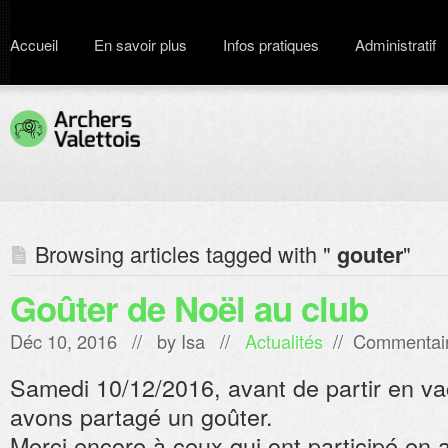
Accueil
En savoir plus
Infos pratiques
Administratif
Browsing articles tagged with "
"
gouter
Goûter de Noël au club
Déc 10, 2016 // by
Isa
//
Actualités
//
Commentair
Samedi 10/12/2016, avant de partir en v
avons partagé un goûter.
Merci encore à ceux qui ont participé en