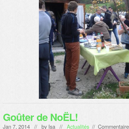
Goûter de NoËL!
Jan 7, 2014 // by
Isa
//
Actualités
//
Commentaire