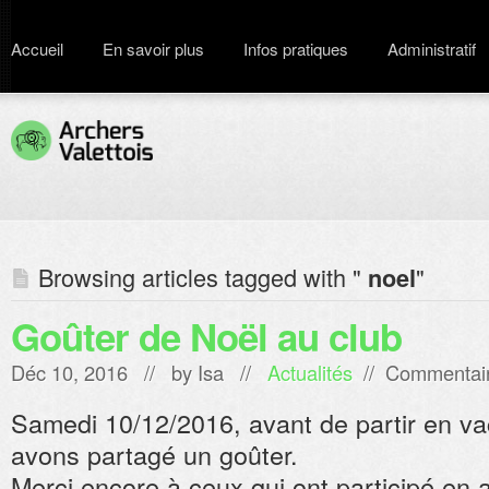
Accueil
En savoir plus
Infos pratiques
Administratif
Browsing articles tagged with "
"
noel
Goûter de Noël au club
Déc 10, 2016 // by
Isa
//
Actualités
//
Commentair
Samedi 10/12/2016, avant de partir en v
avons partagé un goûter.
Merci encore à ceux qui ont participé en