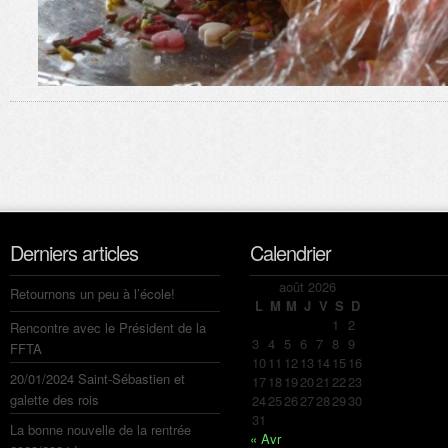
Derniers articles
Calendrier
août 2026
Retournons un peu à l’école!
L
M
M
J
V
S
D
1
2
Rencontre avec le Président de la
3
4
5
6
7
8
9
FFTA
10
11
12
13
14
15
16
20/01/2024 Saint-Sébastien et
17
18
19
20
21
22
23
galette des rois
24
25
26
27
28
29
30
31
La bonne nouvelle de la rentrée
« Avr