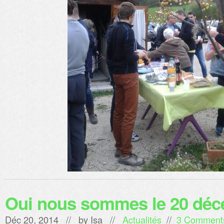
Oui nous sommes le 20 déc
Déc 20, 2014 // by
Isa
//
Actualités
//
3 Comment