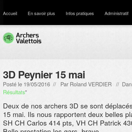
Accueil
En savoir plus
Infos pratiques
Administratif
3D Peynier 15 mai
Posté le 19/05/2016 // Par
Roland VERDIER
// Dan
Résultats
"
Deux de nos archers 3D se sont déplacé
15 mai. Ils nous rapportent deux belles p
SH CH Carlos 414 pts, VH CH Patrick 430
Belle prestation les gars, bravo.