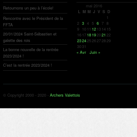
mai 2016
Retournons un peu à l’école!
L
M
M
J
V
S
D
1
Rencontre avec le Président de la
2
3
4
5
6
7
8
FFTA
9
10
11
12
13
14
15
20/01/2024 Saint-Sébastien et
16
17
18
19
20
21
22
galette des rois
23
24
25
26
27
28
29
30
31
La bonne nouvelle de la rentrée
« Avr
Juin »
2023/2024 !
C’est la rentrée 2023/2024 !
© Copyright 2000 - 2020 -
Archers Valettois