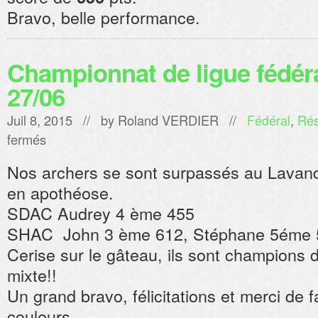
Bravo, belle performance.
Championnat de ligue fédér
27/06
Juil 8, 2015 // by
Roland VERDIER
//
Fédéral
,
Rés
sur
fermés
Championnat
de
Nos archers se sont surpassés au Lavand
ligue
fédéral
en apothéose.
Le
SDAC Audrey 4 ème 455
Lavandou
27/06
SHAC John 3 ème 612, Stéphane 5éme 
Cerise sur le gâteau, ils sont champions 
mixte!!
Un grand bravo, félicitations et merci de fa
couleurs.