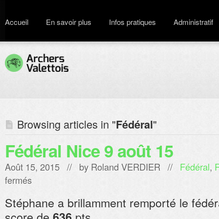
Accueil
En savoir plus
Infos pratiques
Administratif
Browsing articles in "
"
Fédéral
Fédéral Nice 9 août 15
Août 15, 2015 // by
Roland VERDIER
//
Fédéral
,
R
sur
fermés
Fédéral
Nice
Stéphane a brillamment remporté le fédér
9
août
score de
pts.
636
15