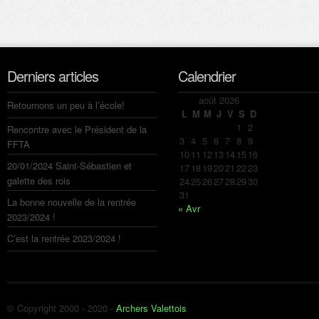
Derniers articles
Calendrier
août 2026
Retournons un peu à l’école!
L
M
M
J
V
S
D
1
2
Rencontre avec le Président de la
3
4
5
6
7
8
9
FFTA
10
11
12
13
14
15
16
20/01/2024 Saint-Sébastien et
17
18
19
20
21
22
23
galette des rois
24
25
26
27
28
29
30
31
La bonne nouvelle de la rentrée
« Avr
2023/2024 !
C’est la rentrée 2023/2024 !
© Copyright 2000 - 2020 -
Archers Valettois