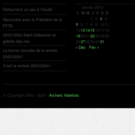
janvier 2015
Retournons un peu à l’école!
L
M
M
J
V
S
D
1
2
3
4
Rencontre avec le Président de la
5
6
7
8
9
10
11
FFTA
12
13
14
15
16
17
18
20/01/2024 Saint-Sébastien et
19
20
21
22
23
24
25
galette des rois
26
27
28
29
30
31
« Déc
Fév »
La bonne nouvelle de la rentrée
2023/2024 !
C’est la rentrée 2023/2024 !
© Copyright 2000 - 2020 -
Archers Valettois