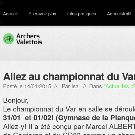
Accueil
En savoir plus
Infos pratiques
Administratif
Allez au championnat du Va
Posté le 14/01/2015 // Par
Isa
// Dans "
Actualités
,
S
Bonjour,
Le championnat du Var en salle se dérou
31/01 et 01/02! (Gymnase de la Planqu
Allez-y! Il a été conçu par Marcel ALBERT
de Gonfaron et du CD83 comme un champ