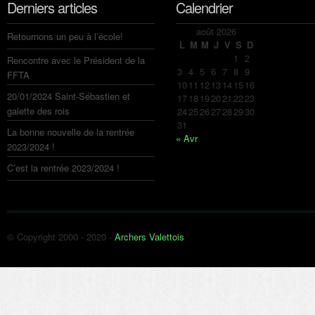
Derniers articles
Calendrier
août 2026
Retournons un peu à l’école!
L
M
M
J
V
S
D
1
2
Rencontre avec le Président de la
3
4
5
6
7
8
9
FFTA
10
11
12
13
14
15
16
20/01/2024 Saint-Sébastien et
17
18
19
20
21
22
23
galette des rois
24
25
26
27
28
29
30
31
La bonne nouvelle de la rentrée
« Avr
2023/2024 !
C’est la rentrée 2023/2024 !
© Copyright 2000 - 2020 -
Archers Valettois