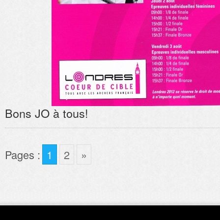
Bons JO à tous!
Pages :
1
2
»