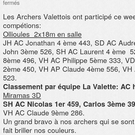
sur
fermés
Résultats
2×18
Les Archers Valettois ont participé ce w
Ollioules
26/10
compétions:
Ollioules 2x18m en salle
JH AC Jonathan 4 ème 443, SD AC Audr
John 3ème 526, SH AC Laurent 4 ème 5
8ème 496, VH AC Philippe 5ème 333, VD
2ème 450, VH AP Claude 4ème 556, VH 
523.
Classement par équipe La Valette: A
Miramas 3D
SH AC Nicolas 1er 459, Carlos 3ème 39
VH AC Claude 9ème 286.
Un grand bravo à nos archers qui se sont
fait briller nos couleurs.