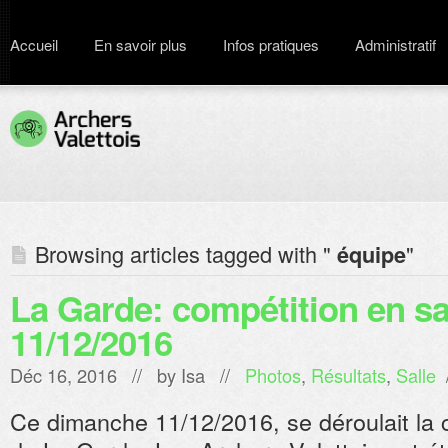
Accueil
En savoir plus
Infos pratiques
Administratif
Browsing articles tagged with "
"
équipe
La Garde: compétition en sa
11/12/2016
Déc 16, 2016 // by
Isa
//
Photos
,
Résultats
,
Salle
Ce dimanche 11/12/2016, se déroulait la c