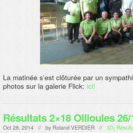
La matinée s’est clôturée par un sympathi
photos sur la galerie Flick:
ici!
Résultats 2×18 Ollioules 26/
Oct 28, 2014 // by
Roland VERDIER
//
3D
,
Résult