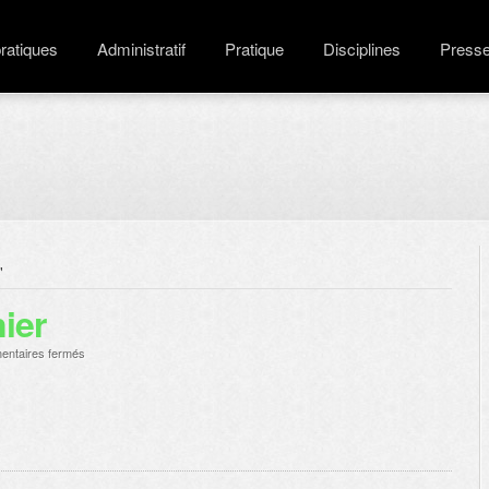
pratiques
Administratif
Pratique
Disciplines
Press
"
ier
sur
ntaires fermés
Résultats
de
Peynier