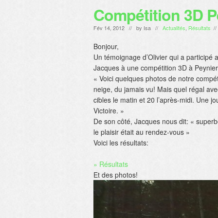
Compétition 3D Pe
Fév 14, 2012 // by
Isa
//
Actualités
,
Résultats
/
Bonjour,
Un témoignage d’Olivier qui a participé 
Jacques à une compétition 3D à Peynier
« Voici quelques photos de notre compéti
neige, du jamais vu! Mais quel régal ave
cibles le matin et 20 l’après-midi. Une 
Victoire. »
De son côté, Jacques nous dit: « superb
le plaisir était au rendez-vous »
Voici les résultats:
» Résultats
Et des photos!