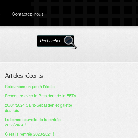
e
Contactez-nous
Articles récents
Retournons un peu à l’école!
Rencontre avec le Président de la FFTA
20/01/2024 Saint-Sébastien et galette
des rois
La bonne nouvelle de la rentrée
2023/2024 !
C’est la rentrée 2023/2024 !