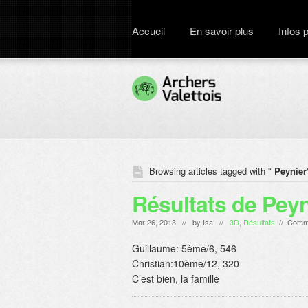
Accueil
En savoir plus
Infos 
Browsing articles tagged with "
Peynier
Résultats de Peyn
Mar 26, 2013 // by
Isa
//
3D
,
Résultats
//
Comme
Guillaume: 5ème/6, 546
Christian:10ème/12, 320
C’est bien, la famille